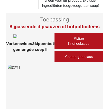
alleen voor dit product. Exclusief
ingrediënten toegevoegd aan soep)
Toepassing
Bijpassende dipsauzen of hotpotbodems
Pittige
Varkensvlees&kippenbotten
Knoflooksaus
gemengde soep Ⅱ
Champignonsaus