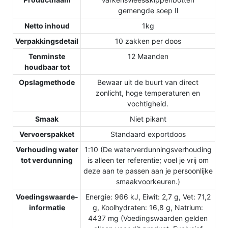
gemengde soep Ⅱ
Netto inhoud
1kg
Verpakkingsdetail
10 zakken per doos
Tenminste
12 Maanden
houdbaar tot
Opslagmethode
Bewaar uit de buurt van direct
zonlicht, hoge temperaturen en
vochtigheid.
Smaak
Niet pikant
Vervoerspakket
Standaard exportdoos
Verhouding water
1:10 (De waterverdunningsverhouding
tot verdunning
is alleen ter referentie; voel je vrij om
deze aan te passen aan je persoonlijke
smaakvoorkeuren.)
Voedingswaarde-
Energie: 966 kJ, Eiwit: 2,7 g, Vet: 71,2
informatie
g, Koolhydraten: 16,8 g, Natrium:
4437 mg (Voedingswaarden gelden