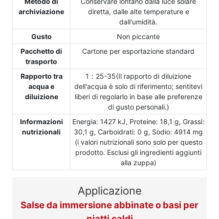
Metodo di
Conservare lontano dalla luce solare
archiviazione
diretta, dalle alte temperature e
dall'umidità.
Gusto
Non piccante
Pacchetto di
Cartone per esportazione standard
trasporto
Rapporto tra
1：25-35(Il rapporto di diluizione
acqua e
dell'acqua è solo di riferimento; sentitevi
diluizione
liberi di regolarlo in base alle preferenze
di gusto personali.)
Informazioni
Energia: 1427 kJ, Proteine: 18,1 g, Grassi:
nutrizionali
30,1 g, Carboidrati: 0 g, Sodio: 4914 mg
(i valori nutrizionali sono solo per questo
prodotto. Esclusi gli ingredienti aggiunti
alla zuppa)
Applicazione
Salse da immersione abbinate o basi per
piatti caldi