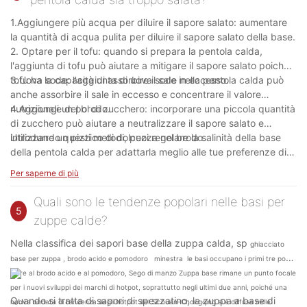
1.Aggiungere più acqua per diluire il sapore salato: aumentare
la quantità di acqua pulita per diluire il sapore salato della base.
2. Optare per il tofu: quando si prepara la pentola calda,
l'aggiunta di tofu può aiutare a mitigare il sapore salato poiché il
tofu ha la capacità di assorbire il sale in eccesso.
3.Uova sode: l'aggiunta di uova sode nella pentola calda può
anche assorbire il sale in eccesso e concentrare il valore
nutrizionale del brodo.
4.Aggiungi un po' di zucchero: incorporare una piccola quantità
di zucchero può aiutare a neutralizzare il sapore salato e
introdurre un pizzico di dolcezza nel brodo.
Utilizzando questi metodi, puoi regolare la salinità della base
della pentola calda per adattarla meglio alle tue preferenze di
gusto personali.
Per saperne di più
Quali sono le tendenze popolari nelle basi per
5
zuppe calde?
Nella classifica dei sapori base della zuppa calda, sp
ghiacciato
base per zuppa
, brodo acido e pomodoro
minestra
le basi occupano i primi tre posti.
Oltre al brodo acido e al pomodoro,
Sego di manzo
Zuppa base
rimane un punto focale
per i nuovi sviluppi dei marchi di hotpot, soprattutto negli ultimi due anni, poiché una
Quando si tratta di sapori di spezzatino, la zuppa a base di
nuova ondata di tendenza degli hotpot del Sichuan-Chongqing si è diffusa nelle