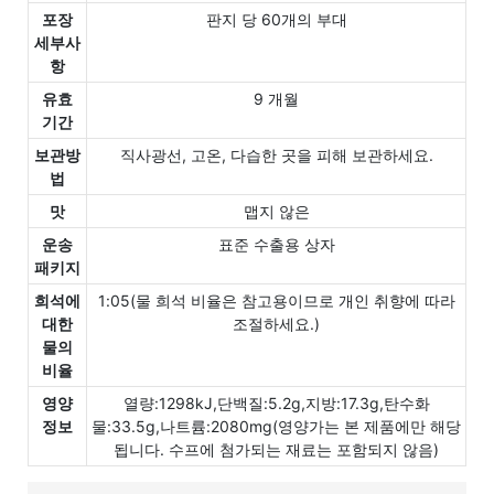
포장
판지 당 60개의 부대
세부사
항
유효
9 개월
기간
보관방
직사광선, 고온, 다습한 곳을 피해 보관하세요.
법
맛
맵지 않은
운송
표준 수출용 상자
패키지
희석에
1:05(물 희석 비율은 참고용이므로 개인 취향에 따라
대한
조절하세요.)
물의
비율
영양
열량:1298kJ,단백질:5.2g,지방:17.3g,탄수화
정보
물:33.5g,나트륨:2080mg(영양가는 본 제품에만 해당
됩니다. 수프에 첨가되는 재료는 포함되지 않음)