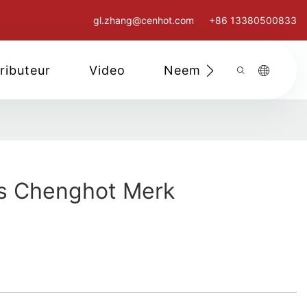
gl.zhang@cenhot.com
+86 13380500833
ributeur
Video
Neem Contact Met O
s Chenghot Merk