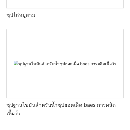
ซุปไก่หมูสาม
ซุปฐานไขมันสำหรับน้ำซุปฮอตเผ็ด baes การผลิต
เนื้อวัว