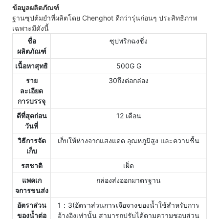
ข้อมูลผลิตภัณฑ์
ฐานซุปต้มยำที่ผลิตโดย Chenghot ดีกว่ารุ่นก่อนๆ ประสิทธิภาพ
เฉพาะมีดังนี้
ชื่อ
ซุปพริกฉงชิ่ง
ผลิตภัณฑ์
เนื้อหาสุทธิ
500G G
ราย
30ถึงต่อกล่อง
ละเอียด
การบรรจุ
ดีที่สุดก่อน
12 เดือน
วันที่
วิธีการจัด
เก็บให้ห่างจากแสงแดด อุณหภูมิสูง และความชื้น
เก็บ
รสชาติ
เผ็ด
แพคเก
กล่องส่งออกมาตรฐาน
จการขนส่ง
อัตราส่วน
1：3(อัตราส่วนการเจือจางของน้ำใช้สำหรับการ
ของน้ำต่อ
อ้างอิงเท่านั้น สามารถปรับได้ตามความชอบส่วน