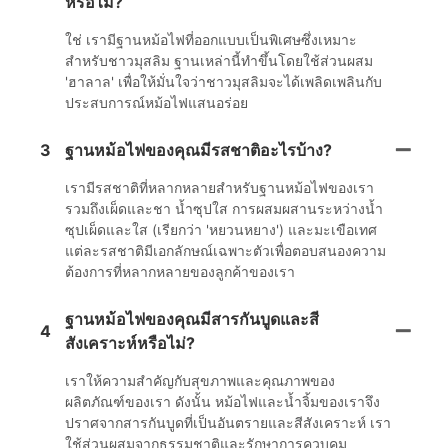
หรือไม่?
ใช่ เรามีฐานหม้อไฟที่ออกแบบเป็นพิเศษซึ่งเหมาะ
สำหรับชาวมุสลิม ฐานเหล่านี้ทำขึ้นโดยใช้ส่วนผสม
'ฮาลาล' เพื่อให้มั่นใจว่าชาวมุสลิมจะได้เพลิดเพลินกับ
ประสบการณ์หม้อไฟแสนอร่อย
3
ฐานหม้อไฟของคุณมีรสชาติอะไรบ้าง?
เรามีรสชาติที่หลากหลายสำหรับฐานหม้อไฟของเรา
รวมถึงเผ็ดและชา น้ำซุปใส การผสมผสานระหว่างน้ำ
ซุปเผ็ดและใส (เรียกว่า 'หยวนหยาง') และมะเขือเทศ
แต่ละรสชาติมีเอกลักษณ์เฉพาะตัวเพื่อตอบสนองความ
ต้องการที่หลากหลายของลูกค้าของเรา
ฐานหม้อไฟของคุณมีสารกันบูดและสี
4
สังเคราะห์หรือไม่?
เราให้ความสำคัญกับสุขภาพและคุณภาพของ
ผลิตภัณฑ์ของเรา ดังนั้น หม้อไฟและน้ำจิ้มของเราจึง
ปราศจากสารกันบูดที่เป็นอันตรายและสีสังเคราะห์ เรา
ใช้ส่วนผสมจากธรรมชาติและรักษาการควบคุม