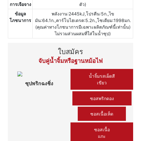
การเจือจาง
ตัว)
ข้อมูล
พลังงาน:2445kJ,โปรตีน:5ก.,ไข
โภชนาการ
มัน:64.1ก.,คาร์โบไฮเดรต:5.2ก.,โซเดียม:1998มก.
(คุณค่าทางโภชนาการมีเฉพาะผลิตภัณฑ์นี้เท่านั้น)
ไม่รวมส่วนผสมที่ใส่ในน้ำซุป)
ใบสมัคร
จับคู่น้ำจิ้มหรือฐานหม้อไฟ
น้ำจิ้มรสเผ็ดสี
เขียว
ซุปพริกฉงชิ่ง
ซอสพริกดอง
ซอสเนื้อเห็ด
ซอสเนื้อ
แกะ