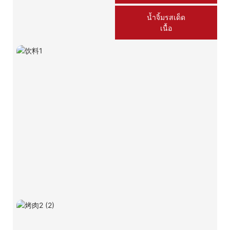
น้ำจิ้มรสเด็ด
เนื้อ