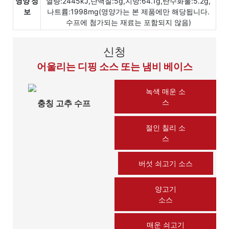
영양 정
열량:2445kJ,단백질:5g,지방:64.1g,탄수화물:5.2g,
보
나트륨:1998mg(영양가는 본 제품에만 해당됩니다.
수프에 첨가되는 재료는 포함되지 않음)
신청
어울리는 디핑 소스 또는 냄비 베이스
녹색 매운 소
스
충칭 고추 수프
절인 칠리 소
스
버섯 쇠고기 소스
양고기
소스
매운 쇠고기