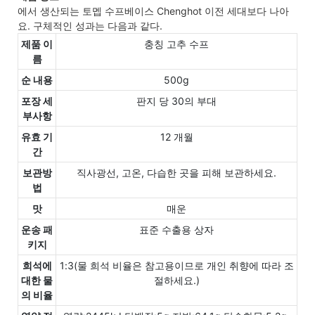
에서 생산되는 토멥 수프베이스 Chenghot 이전 세대보다 나아
요. 구체적인 성과는 다음과 같다.
제품 이
충칭 고추 수프
름
순 내용
500g
포장 세
판지 당 30의 부대
부사항
유효 기
12 개월
간
보관방
직사광선, 고온, 다습한 곳을 피해 보관하세요.
법
맛
매운
운송 패
표준 수출용 상자
키지
희석에
1:3(물 희석 비율은 참고용이므로 개인 취향에 따라 조
대한 물
절하세요.)
의 비율