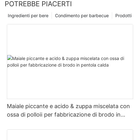
POTREBBE PIACERTI
3.Uova sode: l'aggiunta di uova sode nella pentola calda può
anche assorbire il sale in eccesso e concentrare il valore
Ingredienti per bere
Condimento per barbecue
Prodotti
nutrizionale del brodo.
4.Aggiungi un po' di zucchero: incorporare una piccola
quantità di zucchero può aiutare a neutralizzare il sapore
salato e introdurre un pizzico di dolcezza nel brodo.
Utilizzando questi metodi, puoi regolare la salinità della base
della pentola calda per adattarla meglio alle tue preferenze di
gusto personali.
Maiale piccante e acido & zuppa miscelata con
ossa di polloⅱ per fabbricazione di brodo in
pentola calda