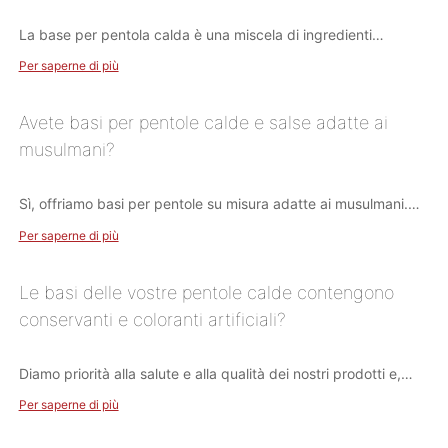
La base per pentola calda è una miscela di ingredienti
utilizzati per preparare il brodo per la pentola calda. In genere
Per saperne di più
include una varietà di spezie, condimenti e ingredienti di base,
che conferiscono sapori e caratteristiche diversi alla pentola
calda.
Avete basi per pentole calde e salse adatte ai
musulmani?
Sì, offriamo basi per pentole su misura adatte ai musulmani.
Queste basi sono realizzate utilizzando ingredienti "halal",
Per saperne di più
garantendo che i musulmani possano godersi la deliziosa
esperienza del piatto caldo.
Le basi delle vostre pentole calde contengono
conservanti e coloranti artificiali?
Diamo priorità alla salute e alla qualità dei nostri prodotti e,
pertanto, le nostre basi per pentole calde e le salse per
Per saperne di più
immersione sono prive di conservanti nocivi e coloranti
artificiali. Utilizziamo ingredienti naturali e manteniamo uno