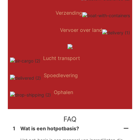
Verzending
Vervoer over land
Lucht transport
Spoedlevering
Ophalen
FAQ
1
Wat is een hotpotbasis?