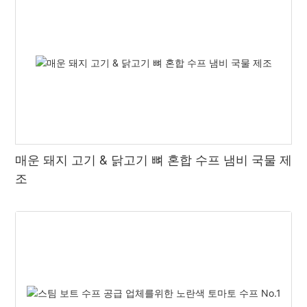
기본 수프
쓰촨-충칭 핫팟 트렌드의 새로운 물결이 주요 도시를 휩쓸면서 특
히 지난 2년 동안 핫팟 브랜드의 새로운 발전의 초점으로 남아 있
습니다.
옛날 훠궈의 정통 맛을 재현하는 것을 목표로,
어울리는
많은 핫팟 브랜드의 중심점입니다.
매운 돼지 고기 & 닭고기 뼈 혼합 수프 냄비 국물 제
조
전골 맛에 있어서는 우기 베이스 수프, 신맛이 나는 국물, 토마토
베이스가 현재의 주류 트렌드를 대표합니다. 그러나 전골 맛의 세
계에는 탐험하고 발견할 가치가 있는 독특한 맛이 여전히 많이 있
으며, 각 맛은 서로 다른 선호도를 끌고 전골 선택의 다양성을 풍부
하게 합니다.