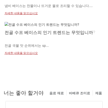
면서 편안하고 자연스러운 경험을 선사합니다.
냄비 베이스는 찬물이나 뜨거운 물로 조리할 수 있습니다.
자세한 내용을 읽으십시오
1.냄비 베이스를 끓일 때는 찬물과 뜨거운 물 모두 적합합니다.
전골 수프 베이스의 인기 트렌드는 무엇입니까?
2. 물의 온도는 베이스의 맛에 큰 영향을 미치지 않습니다.
전골 국물 맛 순위에서는 sp
쌀쌀한
3. 전골을 빨리 즐기고 싶다면 전골 냄비를 넣기 전에 물을 끓인 후
자세한 내용을 읽으십시오
더 빠르게 요리할 수 있습니다.
수프 베이스
, 신 육수, 토마토
국
베이스가 상위 3위 자리를 차지합니다. 신맛이 나는 국물과 토마토
외에도
너는 좋아 할거야
음료 재료
바베큐 조미료
제품
우지