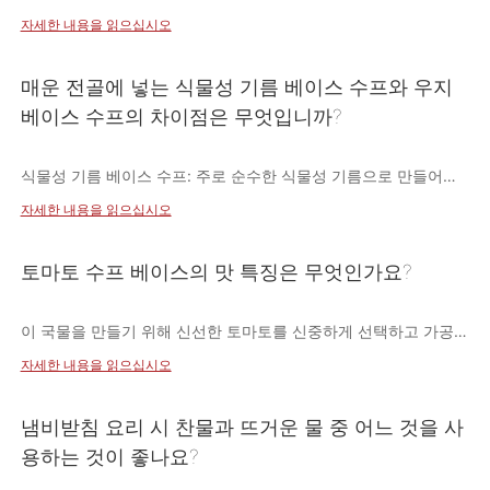
합('위안양'이라고도 함), 토마토 등 전골 베이스에 다양한 맛을 제
자세한 내용을 읽으십시오
공합니다. 각 맛에는 고객의 다양한 선호도를 충족할 수 있는 고유
한 프로필이 있습니다.
매운 전골에 넣는 식물성 기름 베이스 수프와 우지
베이스 수프의 차이점은 무엇입니까?
식물성 기름 베이스 수프: 주로 순수한 식물성 기름으로 만들어지
며, 일반적으로 유채기름과 같은 기름을 사용합니다. 조미료로는
자세한 내용을 읽으십시오
사천고추, 요리술, 된장 등이 있는데, 대부분이 천연재료이다. 채식
주의자에게 적합합니다.
토마토 수프 베이스의 맛 특징은 무엇인가요?
쇠고기 베이스 수프: 주로 쇠고기 지방이나 기타 동물성 지방으로
이 국물을 만들기 위해 신선한 토마토를 신중하게 선택하고 가공하
구성됩니다. 준비 과정에서 사랑비, 회향, 된장, 사천 고추, 고추, 발
여 달콤하고 톡 쏘는 맛을 냄비에 매끄럽게 통합합니다. 이 유쾌한
효 검은 콩 등 다양한 향신료와 조미료가 추가됩니다.
자세한 내용을 읽으십시오
조합은 냄비의 매운맛을 상쇄할 뿐만 아니라 독특한 향기를 부여하
여 지속적인 인상을 남깁니다.
냄비받침 요리 시 찬물과 뜨거운 물 중 어느 것을 사
용하는 것이 좋나요?
토마토를 베이스로 한 국물의 질감은 부드럽고 순해서 냄비를 즐기