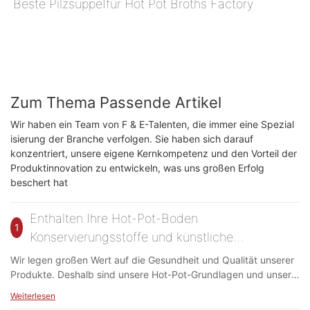
Beste PilzsuppeⅠfür Hot Pot Broths Factory
Zum Thema Passende Artikel
Wir haben ein Team von F & E-Talenten, die immer eine Spezial
isierung der Branche verfolgen. Sie haben sich darauf
konzentriert, unsere eigene Kernkompetenz und den Vorteil der
Produktinnovation zu entwickeln, was uns großen Erfolg
beschert hat
Enthalten Ihre Hot-Pot-Boden
1
Konservierungsstoffe und künstliche
Farbstoffe?
Wir legen großen Wert auf die Gesundheit und Qualität unserer
Produkte. Deshalb sind unsere Hot-Pot-Grundlagen und unsere
Dip-Sauce frei von schädlichen Konservierungsmitteln und
Weiterlesen
künstlichen Farbstoffen. Wir verwenden natürliche Inhaltsstoffe