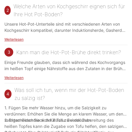
und kontrollieren den Produktionsprozess streng, um die
Welche Arten von Kochgeschirr eignen sich für
Sicherheit und Hygiene unserer Produkte zu gewährleisten.
2
Ihre Hot Pot-Böden?
Unsere Hot-Pot-Unterteile sind mit verschiedenen Arten von
Kochgeschirr kompatibel, darunter Induktionsherde, Gasherde
und Hot Pots aus Edelstahl. Bitte stellen Sie sicher, dass Ihr
Weiterlesen
Kochgeschirr den Kochanforderungen unserer Produkte
entspricht.
Kann man die Hot-Pot-Brühe direkt trinken?
3
Einige Freunde glauben, dass sich während des Kochvorgangs
im heißen Topf einige Nährstoffe aus den Zutaten in der Brühe
auflösen und dass das Trinken der Brühe im heißen Topf eine
Weiterlesen
Möglichkeit sein könnte, die Ernährung zu ergänzen. Dies ist
jedoch ein Missverständnis. Unabhängig von der Art der Brühe
Was soll ich tun, wenn mir der Hot-Pot-Boden
wird davon abgeraten, sie direkt zu trinken. Längeres Kochen
4
zu salzig ist?
und kontinuierliches Kochen können zur Bildung von
Substanzen führen, die für die Aufnahme durch den Menschen
1. Fügen Sie mehr Wasser hinzu, um die Salzigkeit zu
nicht förderlich sind. Daher ist vom direkten Verzehr abzuraten.
verdünnen: Erhöhen Sie die Menge an klarem Wasser, um den
salzigen Geschmack der Basis zu verdünnen.
2. Entscheiden Sie sich für Tofu: Bei der Zubereitung des
heißen Topfes kann die Zugabe von Tofu helfen, den salzigen