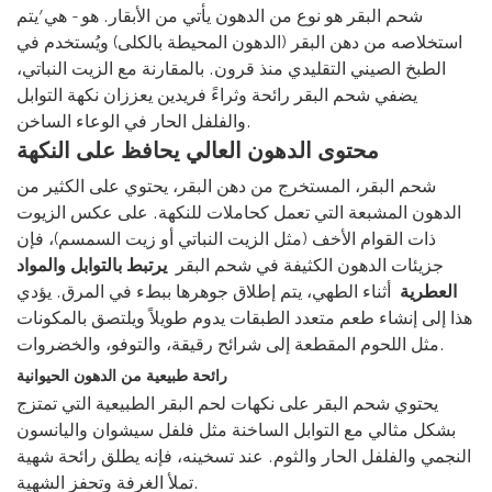
شحم البقر هو نوع من الدهون يأتي من الأبقار. هو - هي’يتم
استخلاصه من دهن البقر (الدهون المحيطة بالكلى) ويُستخدم في
الطبخ الصيني التقليدي منذ قرون. بالمقارنة مع الزيت النباتي،
يضفي شحم البقر رائحة وثراءً فريدين يعززان نكهة التوابل
والفلفل الحار في الوعاء الساخن.
محتوى الدهون العالي يحافظ على النكهة
شحم البقر، المستخرج من دهن البقر، يحتوي على الكثير من
الدهون المشبعة التي تعمل كحاملات للنكهة. على عكس الزيوت
ذات القوام الأخف (مثل الزيت النباتي أو زيت السمسم)، فإن
جزيئات الدهون الكثيفة في شحم البقر
يرتبط بالتوابل والمواد
العطرية
أثناء الطهي، يتم إطلاق جوهرها ببطء في المرق. يؤدي
هذا إلى إنشاء طعم متعدد الطبقات يدوم طويلاً ويلتصق بالمكونات
مثل اللحوم المقطعة إلى شرائح رقيقة، والتوفو، والخضروات.
رائحة طبيعية من الدهون الحيوانية
يحتوي شحم البقر على نكهات لحم البقر الطبيعية التي تمتزج
بشكل مثالي مع التوابل الساخنة مثل فلفل سيشوان واليانسون
النجمي والفلفل الحار والثوم. عند تسخينه، فإنه يطلق رائحة شهية
تملأ الغرفة وتحفز الشهية.